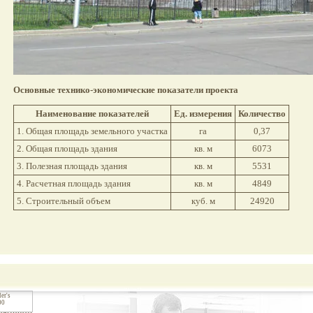
Основные технико-экономические показатели проекта
Наименование показателей
Ед. измерения
Количество
1. Общая площадь земельного участка
га
0,37
2. Общая площадь здания
кв. м
6073
3. Полезная площадь здания
кв. м
5531
4. Расчетная площадь здания
кв. м
4849
5. Строительный объем
куб. м
24920